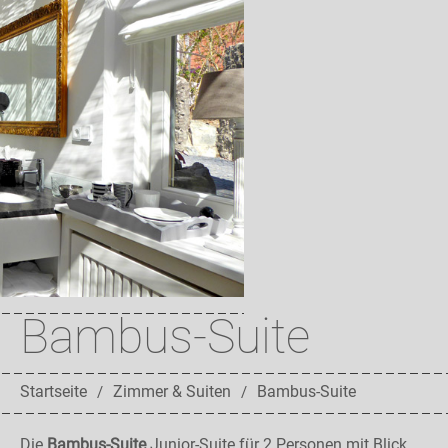
Bambus-Suite
Startseite
Zimmer & Suiten
Bambus-Suite
Die
Bambus-Suite
Junior-Suite für 2 Personen mit Blick